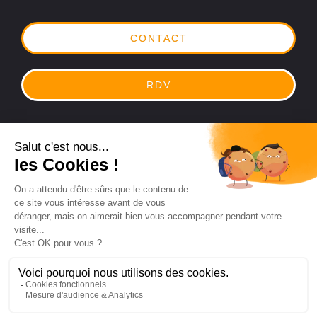
CONTACT
RDV
Legal
|
Privacy Policy
Hub4commerce® registered trademark